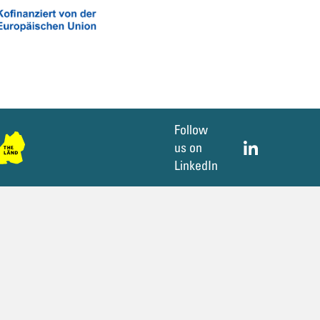
Follow
us on
LinkedIn