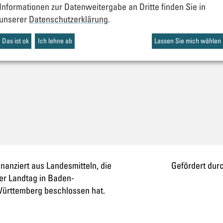
Informationen zur Datenweitergabe an Dritte finden Sie in
unserer
Datenschutzerklärung
.
zstelle
Das ist ok
Ich lehne ab
Lassen Sie mich wählen
inanziert aus Landesmitteln, die
Gefördert dur
er Landtag in Baden-
ürttemberg beschlossen hat.