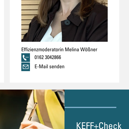
Wettbewerbsfähigkeit.
Effizienzmoderatorin Melina Wößner
0162 3042866
E-Mail senden
KEFF+Check