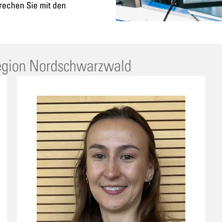
rechen Sie mit den
Region Nordschwarzwald
Wer Ressourcen intelligent
einsetzt, schützt nicht nur die
Umwelt, sondern steigert
Effizienz, Planbarkeit und