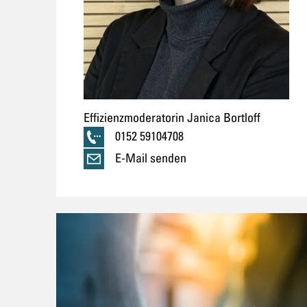
Unternehmen.
Effizienzmoderatorin Janica Bortloff
0152 59104708
E-Mail senden